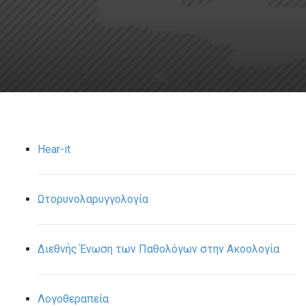
Hear-it
Ωτορυνολαρυγγολογία
Διεθνής Ένωση των Παθολόγων στην Ακοολογία
Λογοθεραπεία