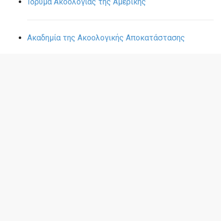
Ίδρυμα Ακοολογίας της Αμερικής
Ακαδημία της Ακοολογικής Αποκατάστασης
Ακοολογία Περιοδικό Hearing Journal
Ένωση των Ειδικευμένων Εφαρμοστών
Ακουστικών Βαρηκοΐας
Ένωση Εφαρμοστών Ακουστικών Βαρηκοΐας
Αμερικάνικη Ακαδημία Ακοολογίας